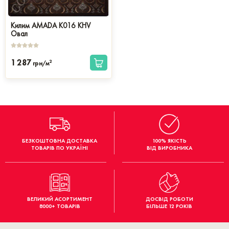
Килим AMADA K016 KHV
Овал
1 287
2
грн/м
БЕЗКОШТОВНА ДОСТАВКА
100% ЯКІСТЬ
ТОВАРІВ ПО УКРАЇНІ
ВІД ВИРОБНИКА
ВЕЛИКИЙ АСОРТИМЕНТ
ДОСВІД РОБОТИ
8000+ ТОВАРІВ
БІЛЬШЕ 12 РОКІВ