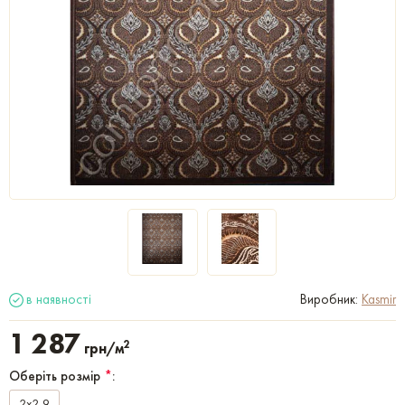
в наявності
Виробник:
Kasmir
1 287
2
грн/м
Оберіть розмір
*
:
2x2,9